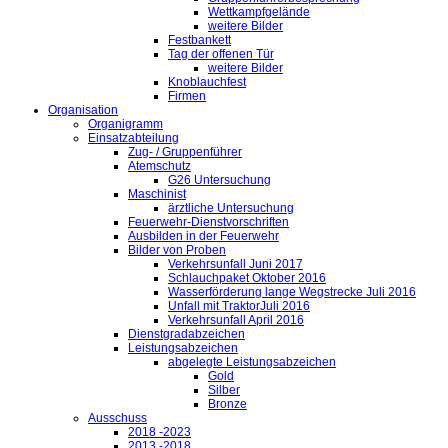
Wettkampfgelände
weitere Bilder
Festbankett
Tag der offenen Tür
weitere Bilder
Knoblauchfest
Firmen
Organisation
Organigramm
Einsatzabteilung
Zug- / Gruppenführer
Atemschutz
G26 Untersuchung
Maschinist
ärztliche Untersuchung
Feuerwehr-Dienstvorschriften
Ausbilden in der Feuerwehr
Bilder von Proben
Verkehrsunfall Juni 2017
Schlauchpaket Oktober 2016
Wasserförderung lange Wegstrecke Juli 2016
Unfall mit TraktorJuli 2016
Verkehrsunfall April 2016
Dienstgradabzeichen
Leistungsabzeichen
abgelegte Leistungsabzeichen
Gold
Silber
Bronze
Ausschuss
2018 -2023
2013 -2018