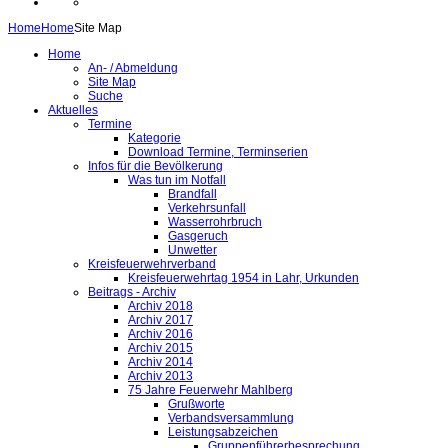
Home
Home
Site Map
Home
An- / Abmeldung
Site Map
Suche
Aktuelles
Termine
Kategorie
Download Termine, Terminserien
Infos für die Bevölkerung
Was tun im Notfall
Brandfall
Verkehrsunfall
Wasserrohrbruch
Gasgeruch
Unwetter
Kreisfeuerwehrverband
Kreisfeuerwehrtag 1954 in Lahr, Urkunden
Beitrags - Archiv
Archiv 2018
Archiv 2017
Archiv 2016
Archiv 2015
Archiv 2014
Archiv 2013
75 Jahre Feuerwehr Mahlberg
Grußworte
Verbandsversammlung
Leistungsabzeichen
Gruppenführerbesprechung