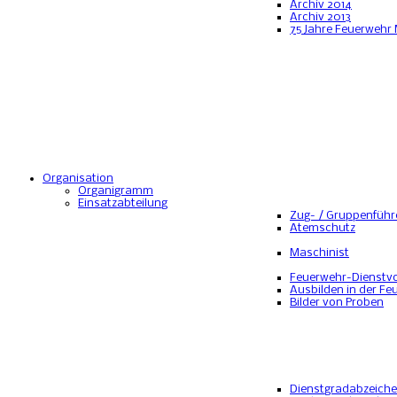
Archiv 2014
Archiv 2013
75 Jahre Feuerwehr
Organisation
Organigramm
Einsatzabteilung
Zug- / Gruppenführ
Atemschutz
Maschinist
Feuerwehr-Dienstvo
Ausbilden in der Fe
Bilder von Proben
Dienstgradabzeich