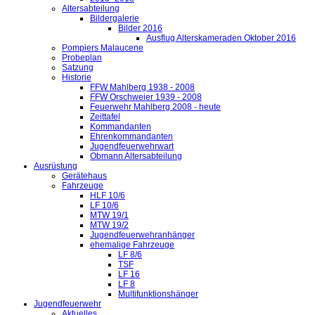
Altersabteilung
Bildergalerie
Bilder 2016
Ausflug Alterskameraden Oktober 2016
Pompiers Malaucene
Probeplan
Satzung
Historie
FFW Mahlberg 1938 - 2008
FFW Orschweier 1939 - 2008
Feuerwehr Mahlberg 2008 - heute
Zeittafel
Kommandanten
Ehrenkommandanten
Jugendfeuerwehrwart
Obmann Altersabteilung
Ausrüstung
Gerätehaus
Fahrzeuge
HLF 10/6
LF 10/6
MTW 19/1
MTW 19/2
Jugendfeuerwehranhänger
ehemalige Fahrzeuge
LF 8/6
TSF
LF 16
LF 8
Multifunktionshänger
Jugendfeuerwehr
Aktuelles