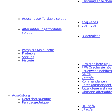
Leistungsabzeichen
Ausschuss
Affordable solution
2018 -2023
2013 -2018
Altersabteilung
Affordable
solution
Bildergalerie
Pompiers Malaucene
Probeplan
Satzung
Historie
FFW Mahlberg 1938 
FFW Orschweier 193
Feuerwehr Mahlberg
heute
Zeittafel
Kommandanten
Ehrenkommandant
Jugendfeuerwehrwa
Obmann Altersabte
Ausrüstung
Gerätehaus
Unique
Fahrzeuge
Unique
HLF 10/6
LF 10/6