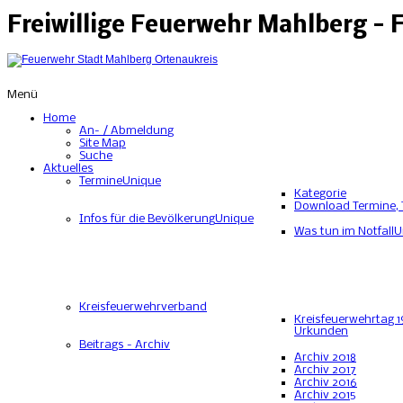
Freiwillige Feuerwehr Mahlberg -
Menü
Home
An- / Abmeldung
Site Map
Suche
Aktuelles
Termine
Unique
Kategorie
Download Termine, 
Infos für die Bevölkerung
Unique
Was tun im Notfall
U
Kreisfeuerwehrverband
Kreisfeuerwehrtag 1
Urkunden
Beitrags - Archiv
Archiv 2018
Archiv 2017
Archiv 2016
Archiv 2015