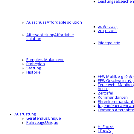
Leistungsabzeichen
Ausschuss
Affordable solution
2018 -2023
2013 -2018
Altersabteilung
Affordable
solution
Bildergalerie
Pompiers Malaucene
Probeplan
Satzung
Historie
FFW Mahlberg 1938 
FFW Orschweier 193
Feuerwehr Mahlberg
heute
Zeittafel
Kommandanten
Ehrenkommandant
Jugendfeuerwehrwa
Obmann Altersabte
Ausrüstung
Gerätehaus
Unique
Fahrzeuge
Unique
HLF 10/6
LF 10/6