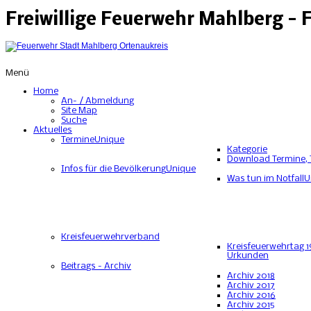
Freiwillige Feuerwehr Mahlberg -
Menü
Home
An- / Abmeldung
Site Map
Suche
Aktuelles
Termine
Unique
Kategorie
Download Termine, 
Infos für die Bevölkerung
Unique
Was tun im Notfall
U
Kreisfeuerwehrverband
Kreisfeuerwehrtag 1
Urkunden
Beitrags - Archiv
Archiv 2018
Archiv 2017
Archiv 2016
Archiv 2015