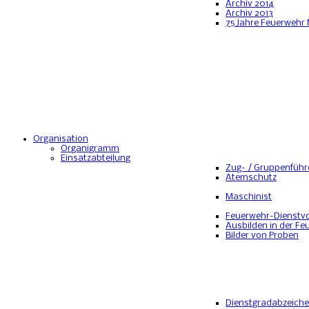
Archiv 2014
Archiv 2013
75 Jahre Feuerwehr
Organisation
Organigramm
Einsatzabteilung
Zug- / Gruppenführ
Atemschutz
Maschinist
Feuerwehr-Dienstvo
Ausbilden in der Fe
Bilder von Proben
Dienstgradabzeich