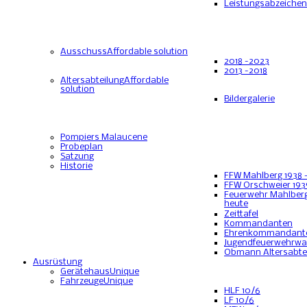
Leistungsabzeichen
Ausschuss
Affordable solution
2018 -2023
2013 -2018
Altersabteilung
Affordable
solution
Bildergalerie
Pompiers Malaucene
Probeplan
Satzung
Historie
FFW Mahlberg 1938 
FFW Orschweier 193
Feuerwehr Mahlberg
heute
Zeittafel
Kommandanten
Ehrenkommandant
Jugendfeuerwehrwa
Obmann Altersabte
Ausrüstung
Gerätehaus
Unique
Fahrzeuge
Unique
HLF 10/6
LF 10/6