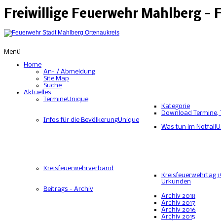
Freiwillige Feuerwehr Mahlberg -
Menü
Home
An- / Abmeldung
Site Map
Suche
Aktuelles
Termine
Unique
Kategorie
Download Termine, 
Infos für die Bevölkerung
Unique
Was tun im Notfall
U
Kreisfeuerwehrverband
Kreisfeuerwehrtag 1
Urkunden
Beitrags - Archiv
Archiv 2018
Archiv 2017
Archiv 2016
Archiv 2015