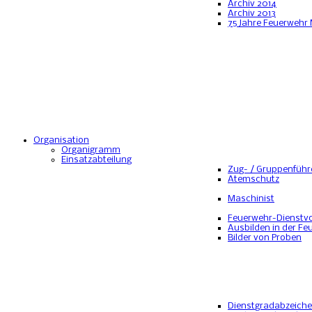
Archiv 2014
Archiv 2013
75 Jahre Feuerwehr
Organisation
Organigramm
Einsatzabteilung
Zug- / Gruppenführ
Atemschutz
Maschinist
Feuerwehr-Dienstvo
Ausbilden in der Fe
Bilder von Proben
Dienstgradabzeich