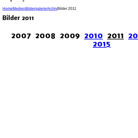
Home
Medien
Bildergalerie
Archiv
Bilder 2011
Bilder 2011
2007 2008 2009
2010
2011
20
2015