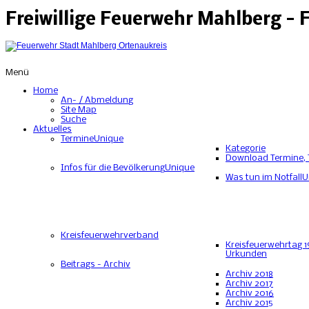
Freiwillige Feuerwehr Mahlberg -
Menü
Home
An- / Abmeldung
Site Map
Suche
Aktuelles
Termine
Unique
Kategorie
Download Termine, 
Infos für die Bevölkerung
Unique
Was tun im Notfall
U
Kreisfeuerwehrverband
Kreisfeuerwehrtag 1
Urkunden
Beitrags - Archiv
Archiv 2018
Archiv 2017
Archiv 2016
Archiv 2015