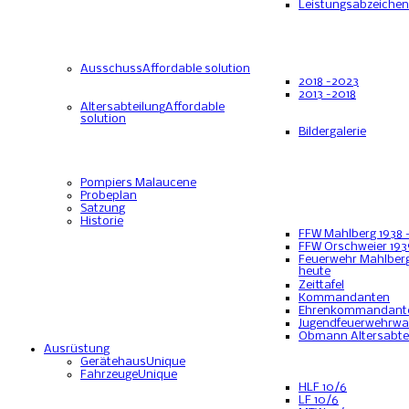
Leistungsabzeichen
Ausschuss
Affordable solution
2018 -2023
2013 -2018
Altersabteilung
Affordable
solution
Bildergalerie
Pompiers Malaucene
Probeplan
Satzung
Historie
FFW Mahlberg 1938 
FFW Orschweier 193
Feuerwehr Mahlberg
heute
Zeittafel
Kommandanten
Ehrenkommandant
Jugendfeuerwehrwa
Obmann Altersabte
Ausrüstung
Gerätehaus
Unique
Fahrzeuge
Unique
HLF 10/6
LF 10/6