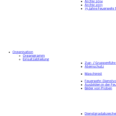
Archiv 2014
Archiv 2013
75 Jahre Feuerwehr
Organisation
Organigramm
Einsatzabteilung
Zug- / Gruppenführ
Atemschutz
Maschinist
Feuerwehr-Dienstvo
Ausbilden in der Fe
Bilder von Proben
Dienstgradabzeich