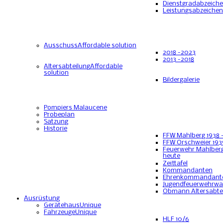
Dienstgradabzeich
Leistungsabzeichen
Ausschuss
Affordable solution
2018 -2023
2013 -2018
Altersabteilung
Affordable
solution
Bildergalerie
Pompiers Malaucene
Probeplan
Satzung
Historie
FFW Mahlberg 1938 
FFW Orschweier 193
Feuerwehr Mahlberg
heute
Zeittafel
Kommandanten
Ehrenkommandant
Jugendfeuerwehrwa
Obmann Altersabte
Ausrüstung
Gerätehaus
Unique
Fahrzeuge
Unique
HLF 10/6