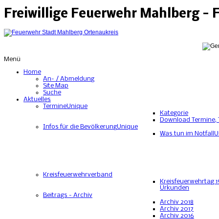
Freiwillige Feuerwehr Mahlberg -
Menü
Home
An- / Abmeldung
Site Map
Suche
Aktuelles
Termine
Unique
Kategorie
Download Termine, 
Infos für die Bevölkerung
Unique
Was tun im Notfall
U
Kreisfeuerwehrverband
Kreisfeuerwehrtag 1
Urkunden
Beitrags - Archiv
Archiv 2018
Archiv 2017
Archiv 2016