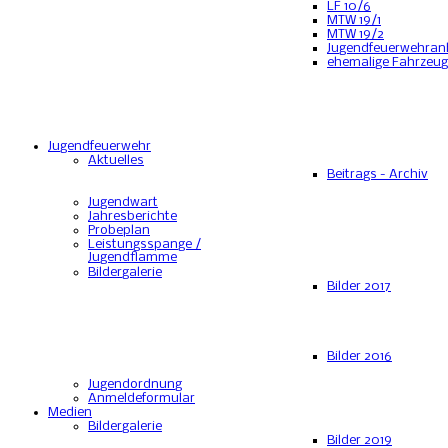
LF 10/6
MTW 19/1
MTW 19/2
Jugendfeuerwehran
ehemalige Fahrzeu
Jugendfeuerwehr
Aktuelles
Beitrags - Archiv
Jugendwart
Jahresberichte
Probeplan
Leistungsspange /
Jugendflamme
Bildergalerie
Bilder 2017
Bilder 2016
Jugendordnung
Anmeldeformular
Medien
Bildergalerie
Bilder 2019